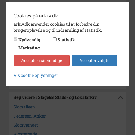
Dateringsnote
25.8.1968
Cookies på arkiv.dk
Fotograf
Anker Pedersen Sjællands
arkiv.dk anvender cookies til at forbedre din
Tidende
brugeroplevelse og til indsamling af statistik.
Se på kort
Nødvendig
Statistik
Type
Sogn (1000-2050)
Marketing
Enhed
Antvorskov Sogn (1997-2050)
Accepter nødvendige
Accepter valgte
Arkiv
Slagelse Stads- og Lokalarkiv
Vis cookie oplysninger
Kontakt arkivet
Søg videre i Slagelse Stads- og Lokalarkiv
Slotsalleen
Pedersen, Anker
Slotsvænget
Klostergade