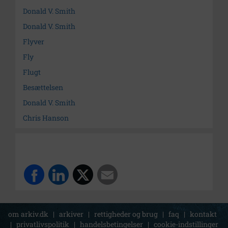
Donald V. Smith
Donald V. Smith
Flyver
Fly
Flugt
Besættelsen
Donald V. Smith
Chris Hanson
om arkiv.dk
|
arkiver
|
rettigheder og brug
|
faq
|
kontakt
|
privatlivspolitik
|
handelsbetingelser
|
cookie-indstillinger