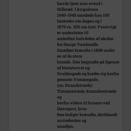
havde tjent som svend i
Hillerød. I krigsårene
1940-1945 smedede han 100
hestesko om dagen og i
1970 ca. 200 om året. Forøvrigt
er underdelen til
ambolten halvdelen af akslen
fra Hauge Vandmølle.
Smedjen brændte i 1808 under
en af de store
brande. Den begyndte på hjørnet
af Hestetorvet og
Svaldergade og bredte sig herfra
gennem Vommegade,
(nu Strandstræde)
Timianstræde, Kannikestræde
og
herfra videre til husene ved
Nørreport, hvor
fem boliger brændte, deriblandt
acciseboden og
smedjen.