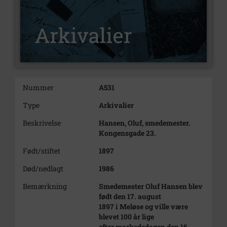
Nummer
A531
Type
Arkivalier
Beskrivelse
Hansen, Oluf, smedemester.
Kongensgade 23.
Født/stiftet
1897
Død/nedlagt
1986
Bemærkning
Smedemester Oluf Hansen blev
født den 17. august
1897 i Meløse og ville være
blevet 100 år lige
efter markedsdagen den 16