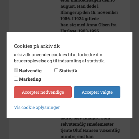
august. Han døde i
Slangerup den 16. november
1986. I 1924 giftede
han sig med Anna Olsen fra
Harløse. 1903-1996.
Oluf Hansen købte ejendommen
med smedje og bolig i
Cookies på arkiv.dk
1923 af smedemester Hans
arkiv.dk anvender cookies til at forbedre din
Nilausen, Kongensgade 23,
brugeroplevelse og til indsamling af statistik.
hvor der har været smedje siden
1777. Prisen var
Nødvendig
Statistik
15.000 kr.
Marketing
Krisen i 1923 og i 1930 klarede
Oluf Hansen ved at
Accepter nødvendige
Accepter valgte
reparere værktøj og vogne, som
blev brugt ved
etableringen af den
Vis cookie oplysninger
midtsjællandske jernbane, som
aldrig blev fuldført. Som
selvstændig smedemester
tjente Oluf Hansen væsentlig
mindre, end han