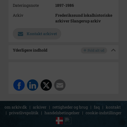
Dateringsnote
1897-1986
Arkiv
Frederikssund lokalhistoriske
arkiver Slangerup arkiv
Kontakt arkivet
Yderligere indhold
Fold alt ud
om arkiv.dk
|
arkiver
|
rettigheder og brug
|
faq
|
kontakt
|
privatlivspolitik
|
handelsbetingelser
|
cookie-indstillinger