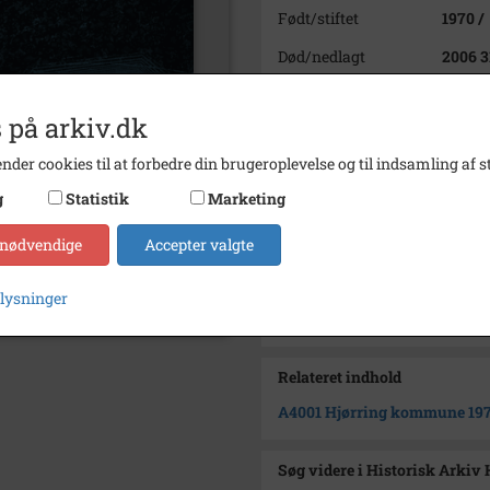
Født/stiftet
1970 /
Død/nedlagt
2006 3
Periode
1988 -
 på arkiv.dk
Dateringsnote
1970 -
nder cookies til at forbedre din brugeroplevelse og til indsamling af st
Arkiv
Histor
g
Statistik
Marketing
Kontakt arkivet
 nødvendige
Accepter valgte
Yderligere indhold
plysninger
1
1988-1990 - Kommuneplanlæg
Relateret indhold
A4001
Hjørring kommune 19
Søg videre i Historisk Arkiv 