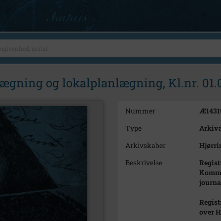
gning og lokalplanlægning, Kl.nr. 01
Nummer
Æ1431
Type
Arkiva
Arkivskaber
Hjørri
Beskrivelse
Regist
Kommun
journa
Regist
over 