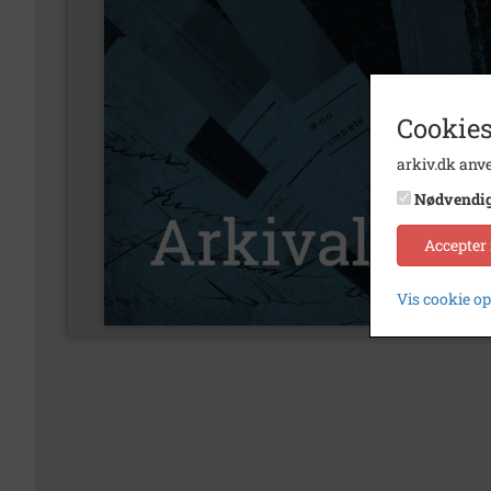
Cookies
arkiv.dk anve
Nødvendi
Accepter
Vis cookie o