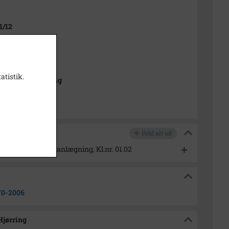
1/12
 1990
 2006
atistik.
isk Arkiv Hjørring
Fold alt ud
ning og lokalplanlægning, Kl.nr. 01.02
70-2006
Hjørring