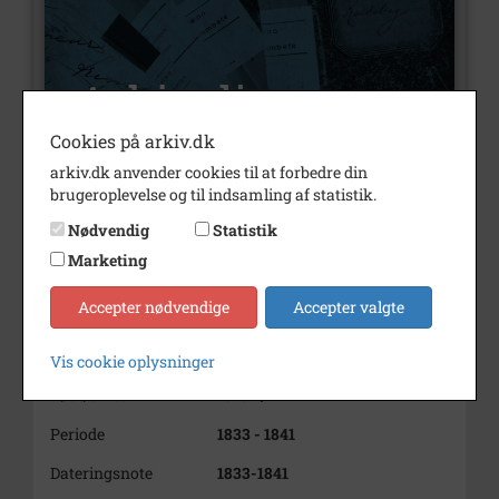
Cookies på arkiv.dk
arkiv.dk anvender cookies til at forbedre din
brugeroplevelse og til indsamling af statistik.
Nummer
A47
Nødvendig
Statistik
Type
Arkivalier
Marketing
Arkivskaber
Frederik Niels Hansen
Accepter nødvendige
Accepter valgte
Beskrivelse
Frederik Niels Hansen
Esbønderup
Vis cookie oplysninger
Født/stiftet
1818 2/7
Periode
1833 - 1841
Dateringsnote
1833-1841