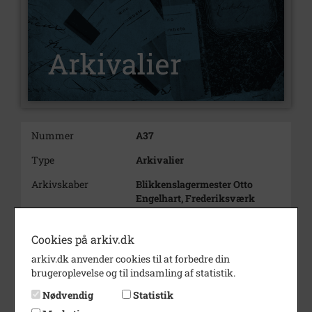
Nummer
A37
Type
Arkivalier
Arkivskaber
Blikkenslagermester Otto
Engelhart, Frederiksværk
Beskrivelse
Blikkenslagermester
Otto Martin Engelhart
Cookies på arkiv.dk
Frederiksværk
arkiv.dk anvender cookies til at forbedre din
brugeroplevelse og til indsamling af statistik.
Søn af Hans (A212) og Marie
Nødvendig
Statistik
Engelhardt.