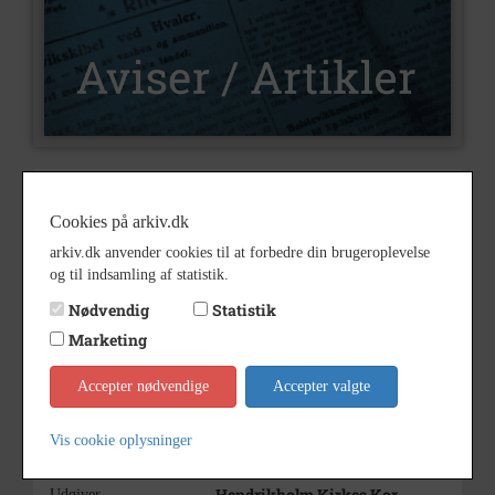
C20
Nummer
Cookies på arkiv.dk
Aviser og artikler
Type
arkiv.dk anvender cookies til at forbedre din brugeroplevelse
Bemærkning
og til indsamling af statistik.
Nødvendig
Statistik
Marketing
Ukomplet
2011
Accepter nødvendige
Accepter valgte
2011
Årstal
Vis cookie oplysninger
2011
Dateringsnote
Hendrikholm Kirkes Kor
Udgiver