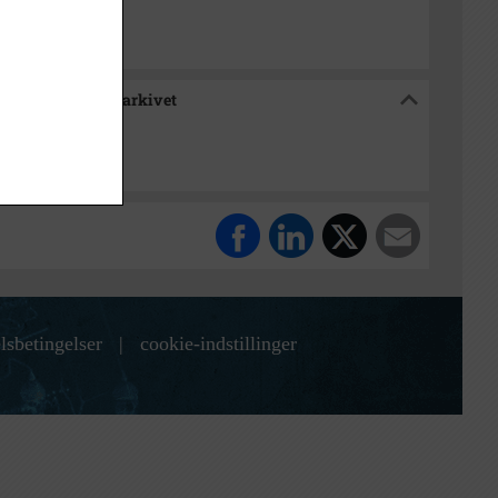
ælland, Hørsholmarkivet
lsbetingelser
|
cookie-indstillinger