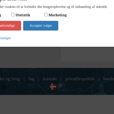
er cookies til at forbedre din brugeroplevelse og til indsamling af statistik.
Kontakt arkivet
g
Statistik
Marketing
Søg videre i Museum Nordsj
nødvendige
Accepter valgte
Pedersen, Helge
ysninger
Kystbanen ved Kokkedal station
der og brug
|
faq
|
kontakt
|
privatlivspolitik
|
hande