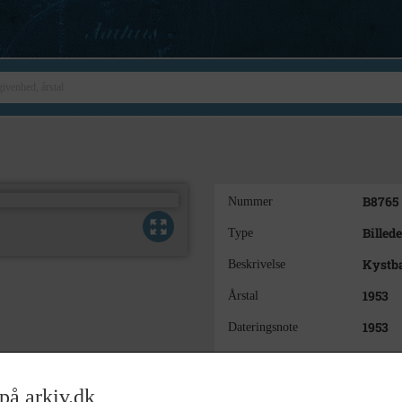
B8765
Nummer
Billede
Type
Kystba
Beskrivelse
1953
Årstal
1953
Dateringsnote
Peders
Fotograf
Museu
Arkiv
på arkiv.dk