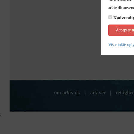
arkiv.dk anvend
Nødvendi
Accepter 
Vis cookie opl
om arkiv.dk
|
arkiver
|
rettighe
;