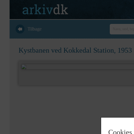
Tilbage
Kystbanen ved Kokkedal Station, 1953
Cookies 