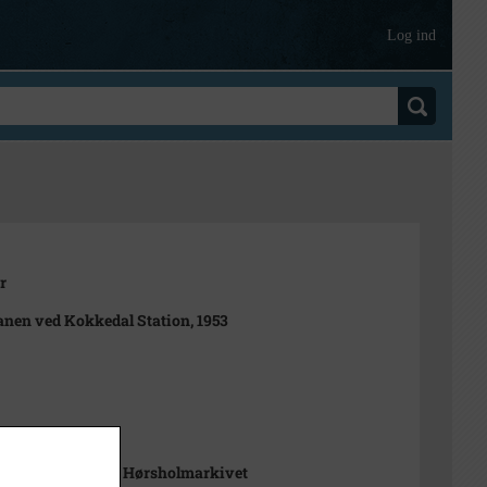
Log ind
r
nen ved Kokkedal Station, 1953
en, Helge
m Nordsjælland, Hørsholmarkivet