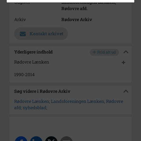
Udgiver
Landsforeningen Lænken,
Rødovre afd.
Arkiv
Rødovre Arkiv
Kontakt arkivet
Yderligere indhold
Fold alt ud
Rødovre Lænken
1990-2014
Søg videre i Rødovre Arkiv
Rødovre Lænken; Landsforeningen Lænken, Rødovre
afd; nyhedsblad;