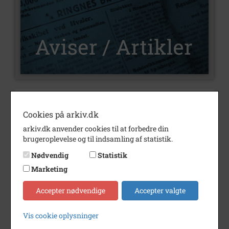
Nummer
C12
Cookies på arkiv.dk
Type
Aviser og artikler
arkiv.dk anvender cookies til at forbedre din
Bemærkning
brugeroplevelse og til indsamling af statistik.
Nødvendig
Statistik
Marketing
Ukomplet;
Accepter nødvendige
Accepter valgte
1990 - 2013
Periode
1990 - 2014
Vis cookie oplysninger