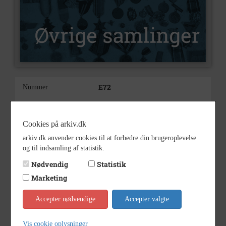
E72
Nummer
Øvrige samlinger
Type
1956
Årstal
Cookies på arkiv.dk
arkiv.dk anvender cookies til at forbedre din brugeroplevelse
1956-1956
Dateringsnote
og til indsamling af statistik.
8. juli 1956
Nødvendig
Statistik
Marketing
Kalundborg Lokalarkiv
Arkiv
Accepter nødvendige
Accepter valgte
Kontakt arkivet
Vis cookie oplysninger