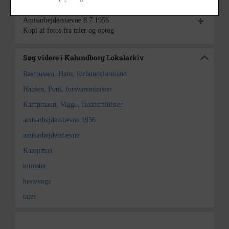
Yderligere indhold
Fold alt ud
Amtsarbejderstævne 8.7.1956
Kopi af fotos fra taler og optog
Søg videre i Kalundborg Lokalarkiv
Rasmussen, Hans, forbundsformand
Hansen, Poul, forsvarsminister
Kampmann, Viggo, finansminister
amtsarbejderstævne 1956
amtsarbejderstævne
Kampman
minister
hestevogn
taler