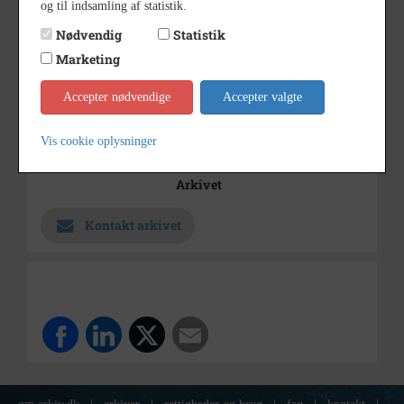
og til indsamling af statistik.
Fra 3. mappe om værket
Bemærkning
Nødvendig
Statistik
1958
Årstal
Marketing
04.07.1958
Dateringsnote
Accepter nødvendige
Accepter valgte
Ukendt
Fotograf
8x12 cm
Størrelse
Vis cookie oplysninger
Industrimuseet Frederiks Værk,
Arkiv
Arkivet
Kontakt arkivet