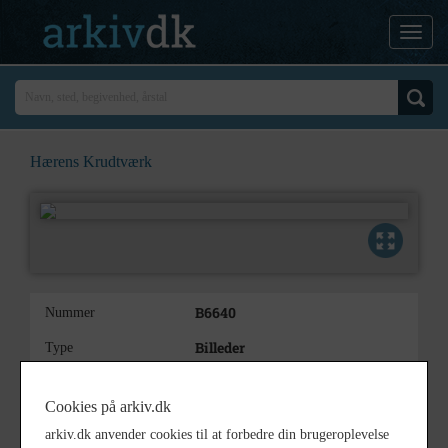
Hærens Krudtværk
B6640
Nummer
Billeder
Type
Krudtværket - Mænd på
Beskrivelse
området i forbindelse med 200
Cookies på arkiv.dk
års jubilæet
arkiv.dk anvender cookies til at forbedre din brugeroplevelse