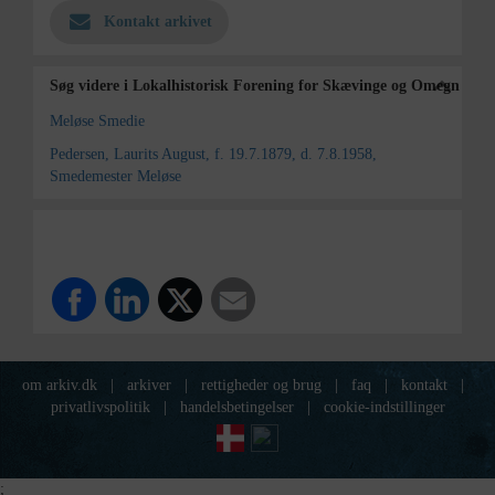
Kontakt arkivet
Søg videre i Lokalhistorisk Forening for Skævinge og Omegn
Meløse Smedie
Pedersen, Laurits August, f. 19.7.1879, d. 7.8.1958,
Smedemester Meløse
om arkiv.dk
|
arkiver
|
rettigheder og brug
|
faq
|
kontakt
|
privatlivspolitik
|
handelsbetingelser
|
cookie-indstillinger
;