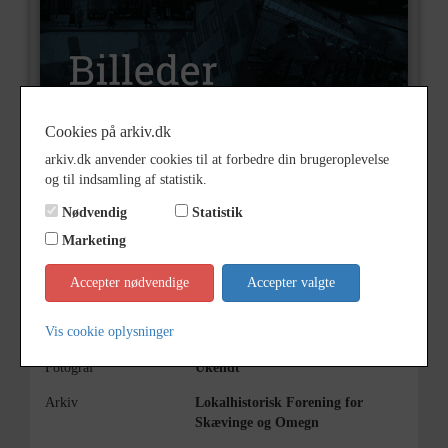
Cookies på arkiv.dk
arkiv.dk anvender cookies til at forbedre din brugeroplevelse
Nummer
B948
og til indsamling af statistik.
Type
Billeder
Nødvendig
Statistik
Marketing
Beskrivelse
Smedemester August Pedersen,
Meløse
Accepter nødvendige
Accepter valgte
Periode
1925 - 1935
Vis cookie oplysninger
Dateringsnote
1930
Fotograf
Ukendt
Arkiv
Lokalhistorisk Forening for
Skævinge og Omegn