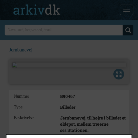
Jernbanevej
B90467
Nummer
Billeder
Type
Jernbanevej, til højre i billedet et
Beskrivelse
øldepot, mellem træerne
ses Stationen.