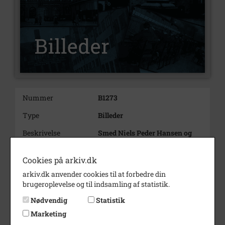
Nummer
B1273
Type
Billeder
Beskrivelse
Smed Niels Peder Hansen og
hustru Marianne med sønnen
Ole Jørgen, Skævinge
Cookies på arkiv.dk
1. fra venstre: Ole Jørgen
arkiv.dk anvender cookies til at forbedre din
Hansen
brugeroplevelse og til indsamling af statistik.
2. fra venstre: Marianne Hansen
Nødvendig
Statistik
3. fra venstre: Niels Peder
Hansen
Marketing