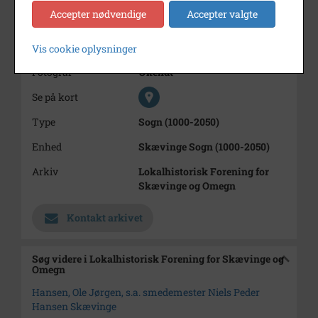
Årstal
1935
Accepter nødvendige
Accepter valgte
Dateringsnote
1935
Ole Jørgen er født i 1935
Vis cookie oplysninger
Fotograf
Ukendt
Se på kort
Type
Sogn (1000-2050)
Enhed
Skævinge Sogn (1000-2050)
Arkiv
Lokalhistorisk Forening for
Skævinge og Omegn
Kontakt arkivet
Søg videre i Lokalhistorisk Forening for Skævinge og
Omegn
Hansen, Ole Jørgen, s.a. smedemester Niels Peder
Hansen Skævinge