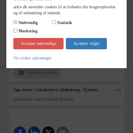
arkiv.dk anvender cookies til at forbedre din brugeroplevelse
Dateringsnote
14/5 1974
og til indsamling af statistik.
Fotograf
Anne Sophie Rubæk Hansen
Nødvendig
Statistik
Se på kort
Marketing
Type
Kommune (1970-2050)
Accepter nødvendige
Accepter valgte
Enhed
Hillerød Kommune (2007-2050)
Vis cookie oplysninger
Arkiv
Lokalarkivet Alsønderup -Tjæreby
Kontakt arkivet
Søg videre i Lokalarkivet Alsønderup -Tjæreby
Slotsparken fiskeri forbudt Hillerød