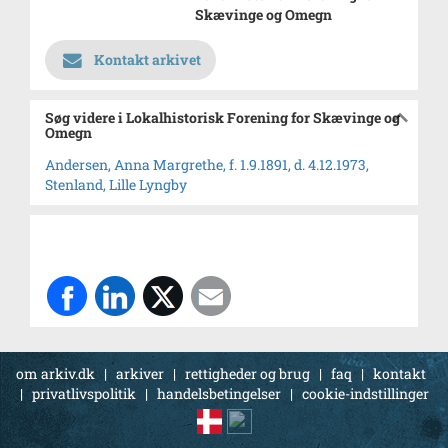
Skævinge og Omegn
Kontakt arkivet
Søg videre i Lokalhistorisk Forening for Skævinge og
Omegn
Andersen, Anna Margrethe, f. 1.9.1891, d. 4.12.1973,
Stenland, Lille Lyngby
om arkiv.dk
|
arkiver
|
rettigheder og brug
|
faq
|
kontakt
|
privatlivspolitik
|
handelsbetingelser
|
cookie-indstillinger