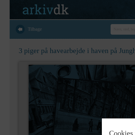
Tilbage
3 piger på havearbejde i haven på Jung
Cookies 