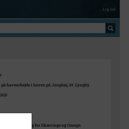
Log ind
r
r på havearbejde i haven på Junghøj, St. Lyngby
1910
t
istorisk Forening for Skævinge og Omegn