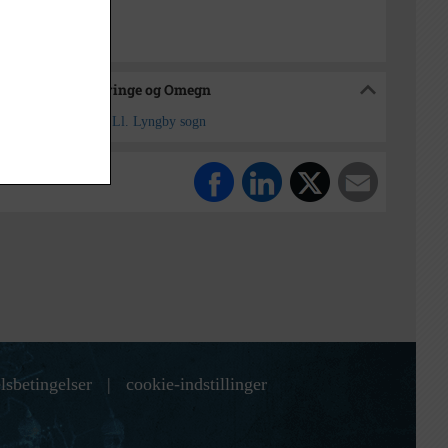
 Forening for Skævinge og Omegn
n 16, St. Lyngby by, Ll. Lyngby sogn
lsbetingelser
|
cookie-indstillinger