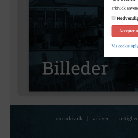
arkiv.dk anvend
Nødvendi
Accepter 
Vis cookie opl
om arkiv.dk
|
arkiver
|
rettighe