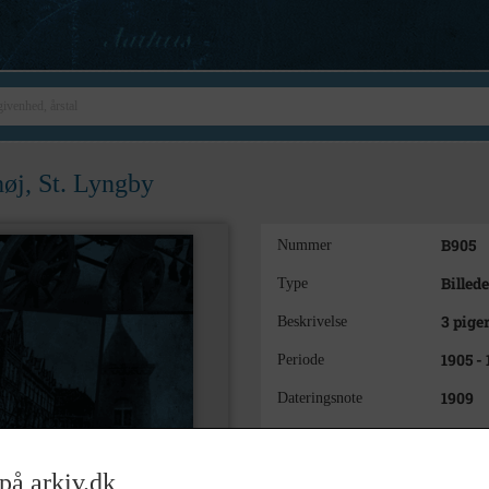
høj, St. Lyngby
B905
Nummer
Billede
Type
3 pige
Beskrivelse
1905 - 
Periode
1909
Dateringsnote
Ukend
Fotograf
Lokalh
Arkiv
på arkiv.dk