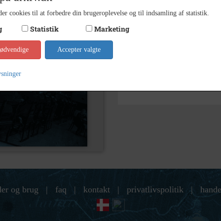
er cookies til at forbedre din brugeroplevelse og til indsamling af statistik.
Kontakt arkivet
g
Statistik
Marketing
Søg videre i Lokalhistorisk
nødvendige
Accepter valgte
Junghøj, Matr.nr. 14 a, Amtsveje
ysninger
der og brug
|
faq
|
kontakt
|
privatlivspolitik
|
hande