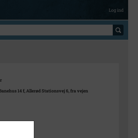
Log ind
r
Banehus 14 f, Allerød Stationsvej 6, fra vejen
Hemmje