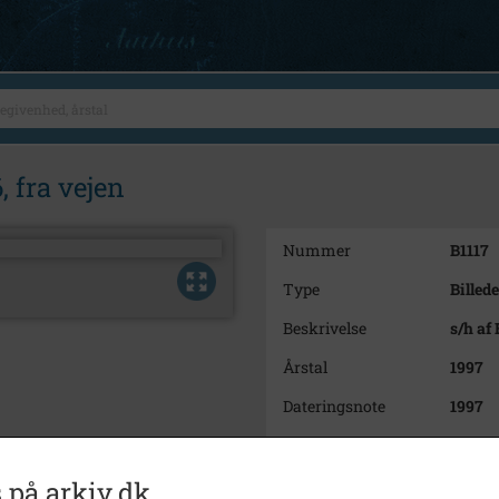
, fra vejen
Nummer
B1117
Type
Billede
Beskrivelse
s/h af 
Årstal
1997
Dateringsnote
1997
Fotograf
Ulla 
Størrelse
12x17
 på arkiv.dk