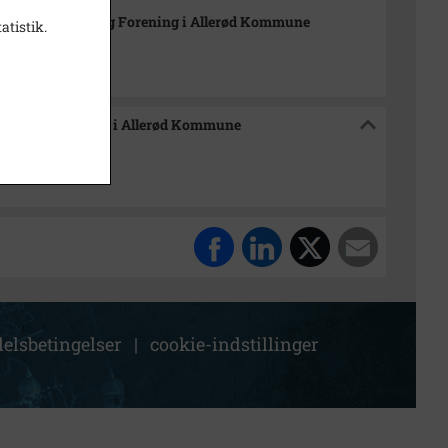
istorisk Arkiv og Forening i Allerød Kommune
atistik.
Arkiv og Forening i Allerød Kommune
elsbetingelser
|
cookie-indstillinger