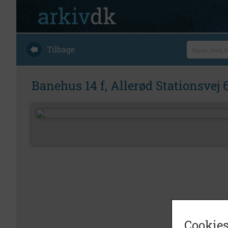
Tilbage
Banehus 14 f, Allerød Stationsvej 6
Cookies