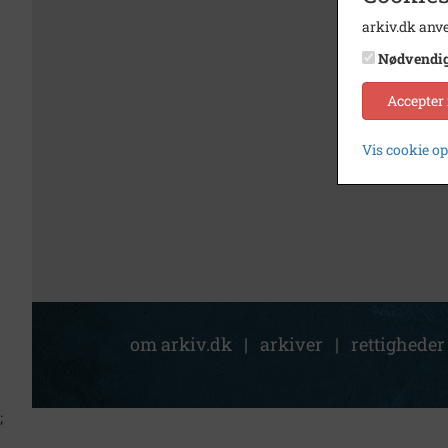
arkiv.dk anve
Nødvendi
Accepter
Vis cookie o
om arkiv.dk
|
arkiver
|
rettigheder
;