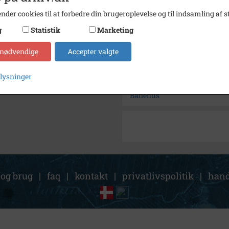
Arkiv
Lokalh
nder cookies til at forbedre din brugeroplevelse og til indsamling af st
g
Statistik
Marketing
Kontakt arkivet
 nødvendige
Accepter valgte
Søg videre i Lokalhistorisk 
plysninger
Allerød Stationsvej 6
Banehus
 og brug
|
faq
|
kontakt
|
privatlivspolitik
|
hand