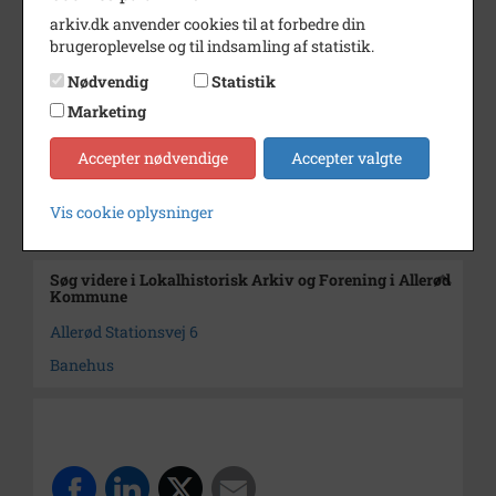
arkiv.dk anvender cookies til at forbedre din
Dateringsnote
1997
brugeroplevelse og til indsamling af statistik.
Fotograf
Ulla Hemmje
Nødvendig
Statistik
Størrelse
12x17
Marketing
Arkiv
Lokalhistorisk Arkiv og
Accepter nødvendige
Accepter valgte
Forening i Allerød Kommune
Vis cookie oplysninger
Kontakt arkivet
Søg videre i Lokalhistorisk Arkiv og Forening i Allerød
Kommune
Allerød Stationsvej 6
Banehus