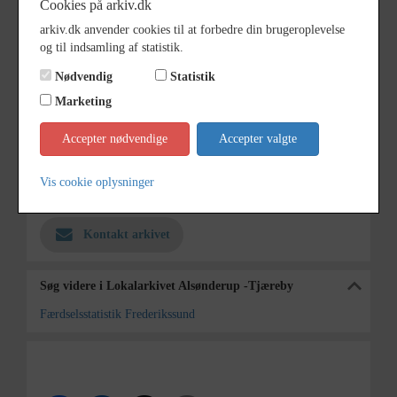
Cookies på arkiv.dk
Dateringsnote
17/4 1974
arkiv.dk anvender cookies til at forbedre din brugeroplevelse
og til indsamling af statistik.
Fotograf
Anne Sophie Rubæk Hansen
Nødvendig
Statistik
Se på kort
Marketing
Type
Kommune (1970-2050)
Accepter nødvendige
Accepter valgte
Enhed
Frederikssund Kommune (2007-
2050)
Vis cookie oplysninger
Arkiv
Lokalarkivet Alsønderup -Tjæreby
Kontakt arkivet
Søg videre i Lokalarkivet Alsønderup -Tjæreby
Færdselsstatistik Frederikssund