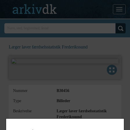
Læger laver færdselsstatistik Frederikssund
Nummer
B30456
Type
Billeder
Beskrivelse
Læger laver færdselsstatistik
Frederikssund
Årstal
1974