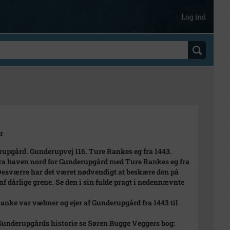
Log ind
r
upgård. Gunderupvej 116. Ture Rankes eg fra 1443.
fra haven nord for Gunderupgård med Ture Rankes eg fra
Desværre har det været nødvendigt at beskære den på
af dårlige grene. Se den i sin fulde pragt i nedennævnte
anke var væbner og ejer af Gunderupgård fra 1443 til
Gunderupgårds historie se Søren Bugge Veggers bog: