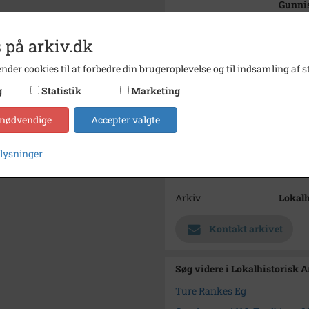
Gunnis
Årstal
2013
 på arkiv.dk
Dateringsnote
2013
nder cookies til at forbedre din brugeroplevelse og til indsamling af st
Fotograf
Ole Je
g
Statistik
Marketing
Størrelse
13,9 x 
 nødvendige
Accepter valgte
Se på kort
Type
Sogn (
plysninger
Enhed
Strand
Arkiv
Lokalh
Kontakt arkivet
Søg videre i Lokalhistorisk 
Ture Rankes Eg