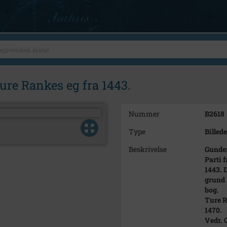
ure Rankes eg fra 1443.
Nummer
B2618
Type
Billede
Beskrivelse
Gunder
Parti 
1443. 
grund 
bog.
Ture R
1470.
Vedr. 