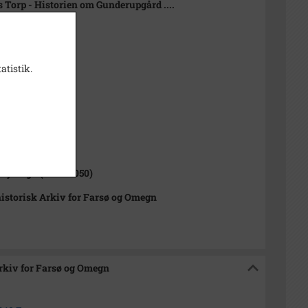
 Torp - Historien om Gunderupgård ....
atistik.
nsen
10,2 cm
1000-2050)
by Sogn (1000-2050)
istorisk Arkiv for Farsø og Omegn
Arkiv for Farsø og Omegn