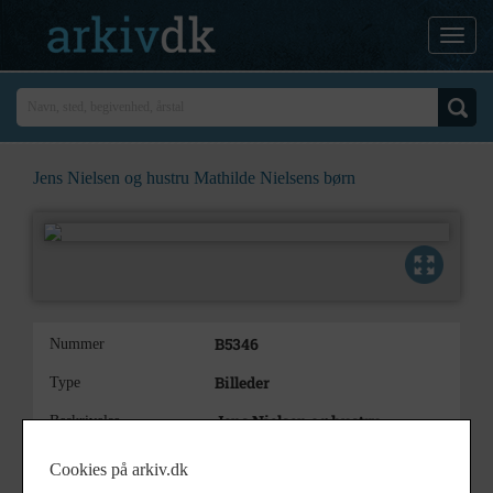
Jens Nielsen og hustru Mathilde Nielsens børn
B5346
Nummer
Billeder
Type
Jens Nielsen og hustru
Beskrivelse
Mathilde Nielsens børn
Cookies på arkiv.dk
Tidligere 1982/174-20
Bemærkning