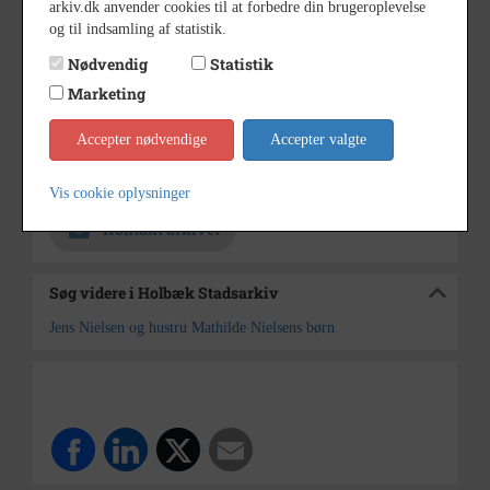
arkiv.dk anvender cookies til at forbedre din brugeroplevelse
1900
Årstal
og til indsamling af statistik.
Nødvendig
Statistik
u.å.
Dateringsnote
Marketing
Ukendt
Fotograf
Accepter nødvendige
9 x 14
Accepter valgte
Størrelse
Holbæk Stadsarkiv
Arkiv
Vis cookie oplysninger
Kontakt arkivet
Søg videre i Holbæk Stadsarkiv
Jens Nielsen og hustru Mathilde Nielsens børn