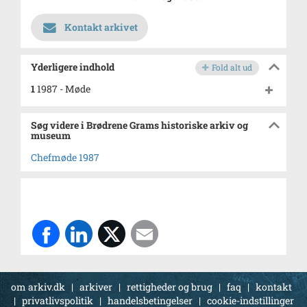
Kontakt arkivet
Yderligere indhold
Fold alt ud
1
1987 - Møde
Søg videre i Brødrene Grams historiske arkiv og
museum
Chefmøde 1987
om arkiv.dk
|
arkiver
|
rettigheder og brug
|
faq
|
kontakt
|
privatlivspolitik
|
handelsbetingelser
|
cookie-indstillinger