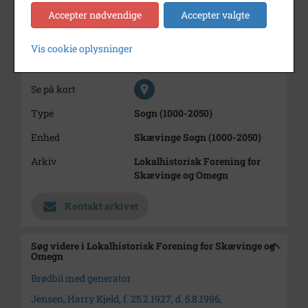
Periode
1940 - 1945
Accepter nødvendige
Accepter valgte
Dateringsnote
1942
I krigens tid med generator
Vis cookie oplysninger
Fotograf
Ukendt
Se på kort
Type
Sogn (1000-2050)
Enhed
Skævinge Sogn (1000-2050)
Arkiv
Lokalhistorisk Forening for
Skævinge og Omegn
Kontakt arkivet
Søg videre i Lokalhistorisk Forening for Skævinge og
Omegn
Brødbil med generator
Jensen, Harry Kjeld, f. 25.2.1927, d. 5.8.1996,