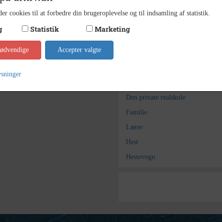
Ukend
er cookies til at forbedre din brugeroplevelse og til indsamling af statistik.
Fotograf
g
Statistik
Marketing
Holbæ
Arkiv
nødvendige
Accepter valgte
Kontakt arkivet
ysninger
Søg videre i Holbæk Stadsar
Den private realskole
Familie
Lærer
Hest
Hestevogn