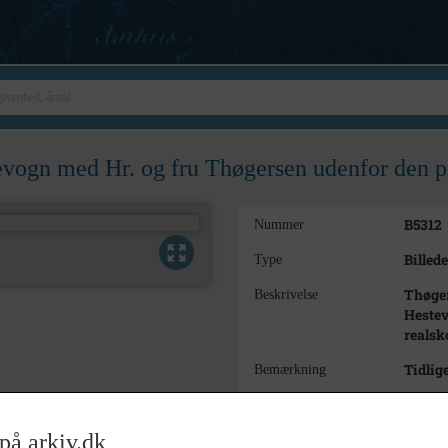
vogn med Hr. og fru Thøgersen udenfor den pr
B5312
Nummer
Billede
Type
Thøger
Beskrivelse
Hestev
realsk
Tidlig
Bemærkning
1900
Årstal
på arkiv.dk
u.å.
Dateringsnote