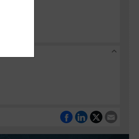
t
k Stadsarkiv
kiv