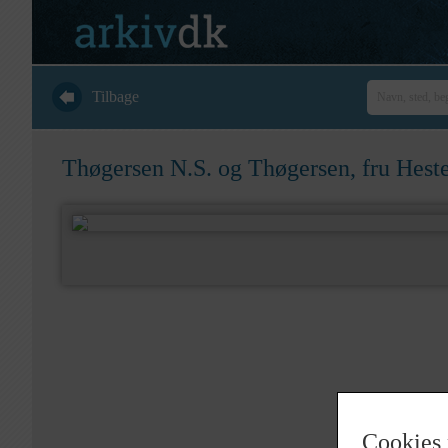
Tilbage
Thøgersen N.S. og Thøgersen, fru Heste
Cookies 