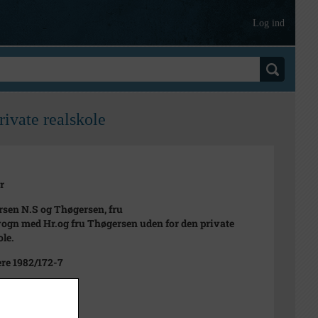
Log ind
ivate realskole
r
sen N.S og Thøgersen, fru
ogn med Hr.og fru Thøgersen uden for den private
ole.
ere 1982/172-7