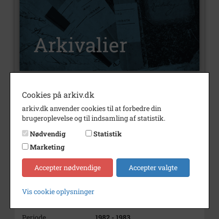
Cookies på arkiv.dk
Nummer
A647
arkiv.dk anvender cookies til at forbedre din
Type
Arkivalier
brugeroplevelse og til indsamling af statistik.
Arkivskaber
Nielsen, Gunnar
Nødvendig
Statistik
Beskrivelse
Stationsmester
Marketing
Gunnar Marius Nielsen
Kildevangen 12, Mørkøv
Accepter nødvendige
Accepter valgte
Født/stiftet
1916
Vis cookie oplysninger
Død/nedlagt
1983 10
Periode
1982 - 1983