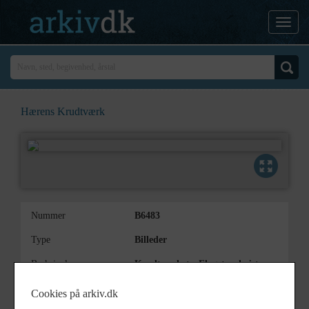
Hærens Krudtværk
Nummer
B6483
Type
Billeder
Beskrivelse
Krudtværket - Flaget er hejst,
banen er indviet. Indvielse af
skydebane. Flag, flagstang,
Cookies på arkiv.dk
mennesker, skur