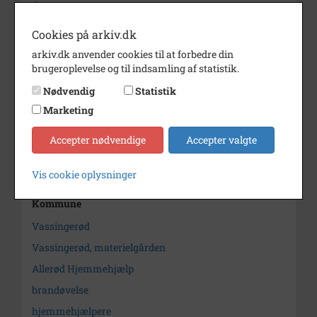
Årstal
1999
Dateringsnote
1999
Cookies på arkiv.dk
arkiv.dk anvender cookies til at forbedre din
Fotograf
Ulla Hemmje
brugeroplevelse og til indsamling af statistik.
Størrelse
10x15
Nødvendig
Statistik
Arkiv
Lokalhistorisk Arkiv og
Marketing
Forening i Allerød Kommune
Accepter nødvendige
Accepter valgte
Kontakt arkivet
Vis cookie oplysninger
Søg videre i Lokalhistorisk Arkiv og Forening i Allerød
Kommune
Vassingerød
Vassingerød, materielgården
Allerød Hjemmehjælp
brandøvelse
hjemmehjælpere