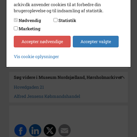
arkiv.dk anvender cookies til at forbedre din
Dateringsnote
1916 - 1926
brugeroplevelse og til indsamling af statistik.
Fotograf
Ukendt
Nødvendig
Statistik
Marketing
Størrelse
8 x 6
Arkiv
Museum Nordsjælland,
Accepter nødvendige
Accepter valgte
Hørsholmarkivet
Vis cookie oplysninger
Kontakt arkivet
Søg videre i Museum Nordsjælland, Hørsholmarkivet
Hovedgaden 21
Alfred Jensens Købmandshandel