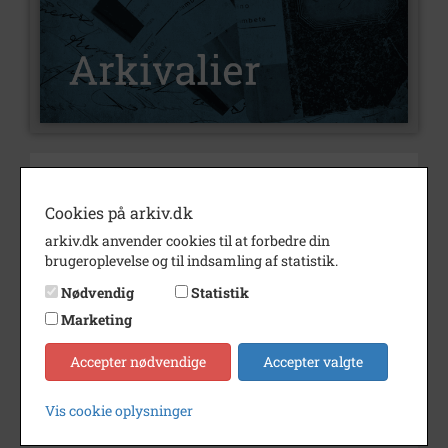
Nummer
A1001
Type
Arkivalier
Cookies på arkiv.dk
arkiv.dk anvender cookies til at forbedre din
Arkivskaber
Hvidovre Brass Band
brugeroplevelse og til indsamling af statistik.
Beskrivelse
Hvidovre Brass Band
Nødvendig
Statistik
Hvidovre
Marketing
Kun vedr. Hvidovrevalsen
Accepter nødvendige
Accepter valgte
Født/stiftet
-
Vis cookie oplysninger
Død/nedlagt
-