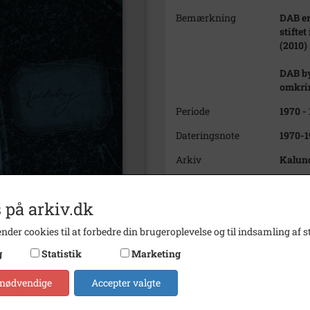
Bemærkning
DAB er
stiftet
(2010)
DAB by
omkrin
Periode
1970 -
Dateringsnote
1970-1
Arkiv
Kalun
Kontakt arkivet
 på arkiv.dk
Yderligere indhold
nder cookies til at forbedre din brugeroplevelse og til indsamling af st
A30030,1-7
1970-1989 - UDK
g
Statistik
Marketing
3
1990-1993 - Avisartikler fr
 nødvendige
Accepter valgte
A30030
2019 - Cirkulærer