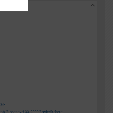
alarkiv
kab
ab, Finsensvej 33, 2000 Frederiksberg