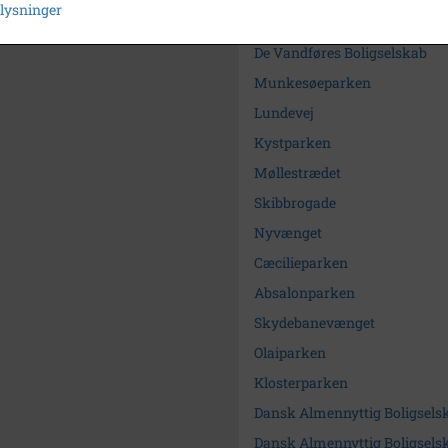
plysninger
Søg videre i Kalundborg Lok
De Vandføres Boligselskab
Munkesøeparken
Lundevej
Kystparken
Møllestrædet
Skibbrogade
Nyvænget
Cæcilieparken
Absalonparken
Skydebanevænget
Olaiparken
Klosterparken
Dansk Almennyttig Boligsels
Dansk Almennyttig Boligselsk