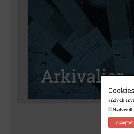
Cookies
arkiv.dk anve
Nødvendi
Accepter