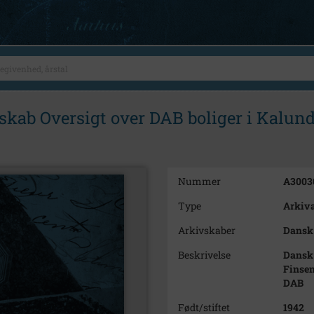
kab Oversigt over DAB boliger i Kalun
Nummer
A3003
Type
Arkiva
Arkivskaber
Dansk 
Beskrivelse
Dansk 
Finsen
DAB
Født/stiftet
1942