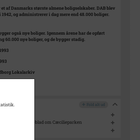
 et af Danmarks største almene boligselskaber. DAB blev
 i 1942, og administrerer i dag mere end 48.000 boliger.
gger også nye boliger. Igennem årene har de opført
g 60.000 nye boliger, og de bygger stadig.
 1993
993
dborg Lokalarkiv
atistik.
Fold alt ud
LIP MM
a Kalundborg Folkeblad om Cæcilieparken