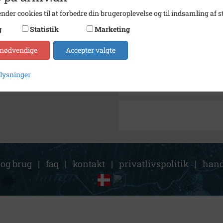
Arkiv
Museu
nder cookies til at forbedre din brugeroplevelse og til indsamling af st
Kontakt arkivet
g
Statistik
Marketing
 nødvendige
Accepter valgte
Søg videre i Museum Nordsj
Købmandshvile
plysninger
Türck, V.
 og brug
|
faq
|
kontakt
|
privatlivspolitik
|
hand