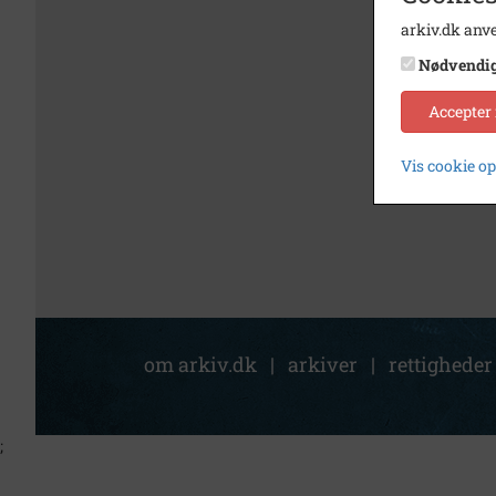
arkiv.dk anve
Nødvendi
Accepter
Vis cookie o
om arkiv.dk
|
arkiver
|
rettigheder
;