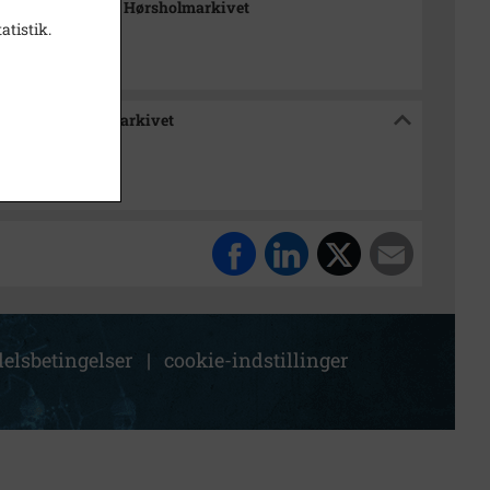
m Nordsjælland, Hørsholmarkivet
atistik.
ælland, Hørsholmarkivet
elsbetingelser
|
cookie-indstillinger