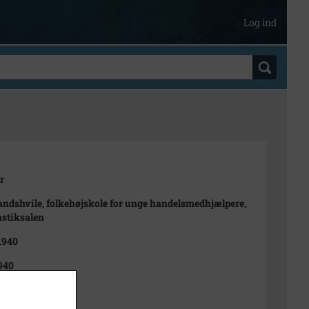
Log ind
r
dshvile, folkehøjskole for unge handelsmedhjælpere,
stiksalen
 1940
940
 V.