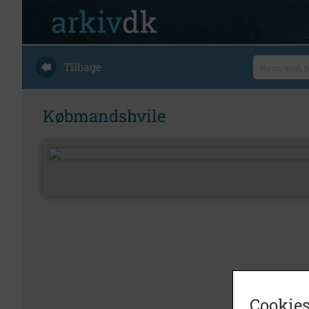
Tilbage
Købmandshvile
Cookies