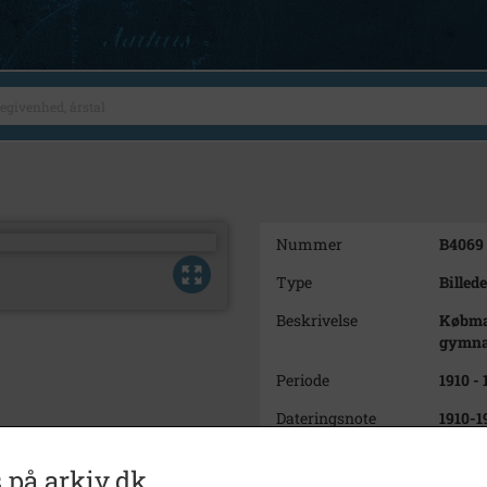
Nummer
B4069
Type
Billede
Beskrivelse
Købman
gymna
Periode
1910 -
Dateringsnote
1910-1
Fotograf
Türck,
 på arkiv.dk