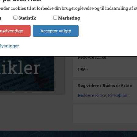
nder cookies til at forbedre din brugeroplevelse og til indsamling af st
Arkiv
Rødov
g
Statistik
Marketing
Kontakt arkivet
 nødvendige
Accepter valgte
Yderligere indhold
plysninger
Kirkehilsen, Sogneblad
Rødovre Kirke
1959-
Søg videre i Rødovre Arkiv
Rødovre Kirke; Kirkeblad;