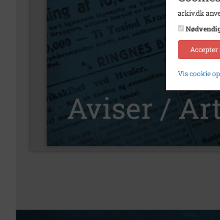
arkiv.dk anve
Nødvendi
Accepter
Vis cookie o