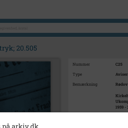
tryk; 20.505
Nummer
C25
Type
Aviser
Bemærkning
Rødovr
Kirkeh
Ukomp
1959 -
Periode
1959 -
 på arkiv.dk
Udgiver
Rødov