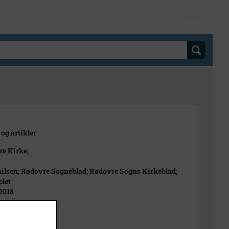
Log ind
 og artikler
e Kirke;
ilsen; Rødovre Sogneblad; Rødovre Sogns Kirkeblad;
let
 2018
 2018
re Kirke