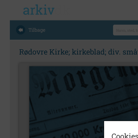
Tilbage
Rødovre Kirke; kirkeblad; div. små
Cookies