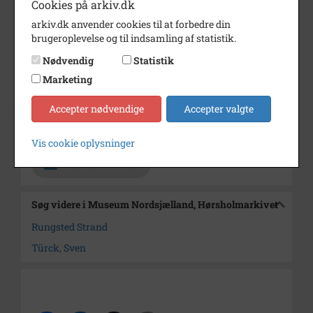
Cookies på arkiv.dk
kommunen ville bruge til en
turistbrochure.
arkiv.dk anvender cookies til at forbedre din
brugeroplevelse og til indsamling af statistik.
Årstal
1936
Nødvendig
Statistik
Dateringsnote
1936
Marketing
Fotograf
Türck, Sven
Accepter nødvendige
Accepter valgte
Arkiv
Museum Nordsjælland,
Hørsholmarkivet
Vis cookie oplysninger
Kontakt arkivet
Søg videre i Museum Nordsjælland, Hørsholmarkivet
Rungsted Strand
Türck, Sven