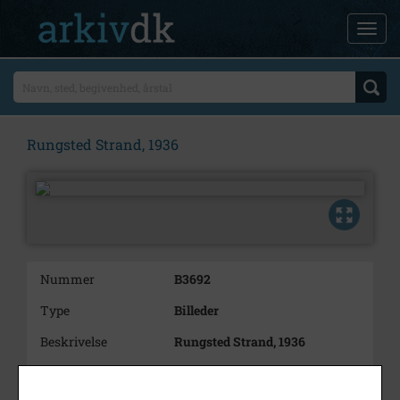
Rungsted Strand, 1936
Nummer
B3692
Type
Billeder
Beskrivelse
Rungsted Strand, 1936
Bemærkning
Fotografen Sven Türck tog en
del foto af Hørsholm i 1936, som