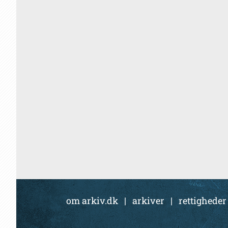
om arkiv.dk
|
arkiver
|
rettigheder