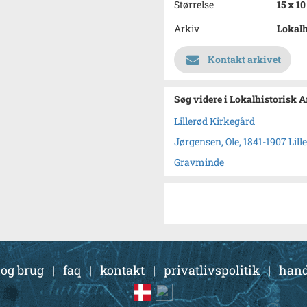
Størrelse
15 x 1
Arkiv
Lokalh
Kontakt arkivet
Søg videre i Lokalhistorisk 
Lillerød Kirkegård
Jørgensen, Ole, 1841-1907 Lill
Gravminde
 og brug
|
faq
|
kontakt
|
privatlivspolitik
|
hand