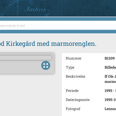
rød Kirkegård med marmorenglen.
Nummer
B1209
Type
Billede
Beskrivelse
ff Ole
marmo
Periode
1995 -
Dateringsnote
1995-1
Fotograf
Lenna