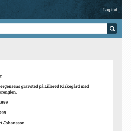
Log ind
r
 Jørgensens gravsted på Lillerød Kirkegård med
renglen.
 1999
999
rt Johansson