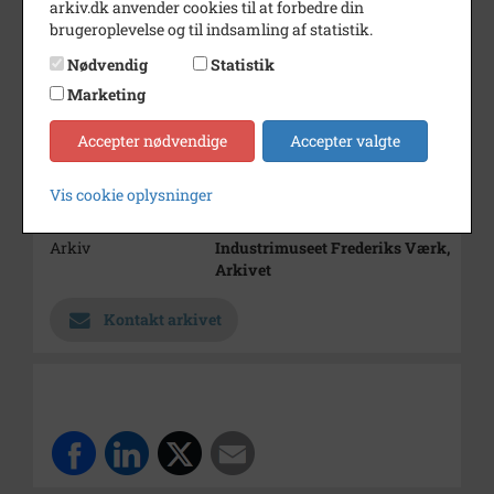
arkiv.dk anvender cookies til at forbedre din
brugeroplevelse og til indsamling af statistik.
Bemærkning
Fra 1. mappe om værket
Nødvendig
Statistik
Periode
1958 - 1962
Marketing
Dateringsnote
1958-1962
Estimeret
Accepter nødvendige
Accepter valgte
Fotograf
Politikens Press Photo, KBH
Vis cookie oplysninger
Størrelse
18x23,5 cm
Arkiv
Industrimuseet Frederiks Værk,
Arkivet
Kontakt arkivet