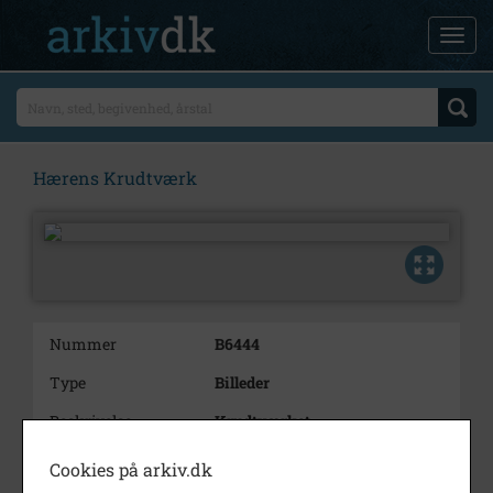
Hærens Krudtværk
Nummer
B6444
Type
Billeder
Beskrivelse
Krudtværket -
Jagtpatronlageret. Lager og
forsendelse. Reol, mand, pakker,
Cookies på arkiv.dk
varer, interiør