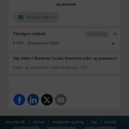
og museum
Kontakt arkivet
Yderligere indhold
Fold alt ud
1
1991 - Konkurrence Rådet
Søg videre i Brødrene Grams historiske arkiv og museum
Rabat- og bonusvilkår, hårde hvidevarer, 1991
om arkiv.dk
|
arkiver
|
rettigheder og brug
|
faq
|
kontakt
|
privatlivspolitik
|
handelsbetingelser
|
cookie-indstillinger