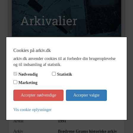
Cookies på arkiv.dk
Nummer
Æ11200050
arkiv.dk anvender cookies til at forbedre din brugeroplevelse
Type
Arkivalier
og til indsamling af statistik.
Arkivskaber
Gram
Nødvendig
Statistik
Beskrivelse
Brødrene Grams historiske arkiv,
Marketing
Vojens
Accepter nødvendige
Accepter valgte
Vis cookie oplysninger
Bemærkning
Kasse 15
Årstal
1991
Arkiv
Brødrene Grams historiske arkiv