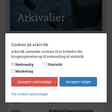
Nummer
Æ11200049
Cookies på arkiv.dk
arkiv.dk anvender cookies til at forbedre din
Type
Arkivalier
brugeroplevelse og til indsamling af statistik.
Arkivskaber
Gram
Nødvendig
Statistik
Beskrivelse
Brødrene Grams historiske
Marketing
arkiv, Vojens
Accepter nødvendige
Accepter valgte
Bemærkning
Kasse 15
Vis cookie oplysninger
Årstal
1985
Arkiv
Brødrene Grams historiske