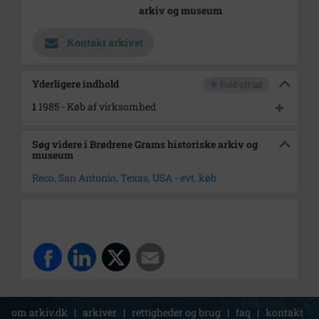
arkiv og museum
Kontakt arkivet
Yderligere indhold
Fold alt ud
1
1985 - Køb af virksomhed
Søg videre i Brødrene Grams historiske arkiv og
museum
Reco, San Antonio, Texas, USA - evt. køb
om arkiv.dk
|
arkiver
|
rettigheder og brug
|
faq
|
kontakt