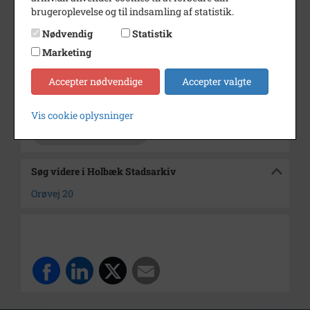
Årstal
1800
brugeroplevelse og til indsamling af statistik.
Dateringsnote
u.å.
Nødvendig
Statistik
Fotograf
Ukendt
Marketing
Størrelse
10 x 8
Accepter nødvendige
Accepter valgte
Arkiv
Holbæk Stadsarkiv
Vis cookie oplysninger
Kontakt arkivet
Søg videre i Holbæk Stadsarkiv
Orøvej 20