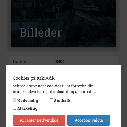
Nummer
B409
Type
Billeder
Cookies på arkiv.dk
Beskrivelse
Østbroen: dame med barnevogn.
arkiv.dk anvender cookies til at forbedre din
Bemærk Vandtårnet i
brugeroplevelse og til indsamling af statistik.
baggrunden.
Set mod nord.
Nødvendig
Statistik
Damens navn er ikke kendt.
Marketing
Bemærkning
N
Accepter nødvendige
Accepter valgte
Årstal
1919