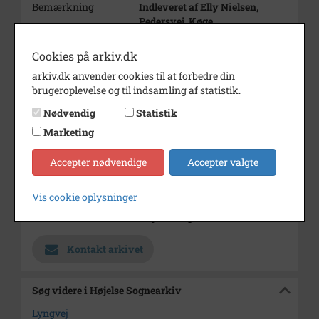
Bemærkning
Indleveret af Elly Nielsen,
Pedersvej, Køge.
Gammelt landsbybillede fra ca.
1908-10.
Cookies på arkiv.dk
Der er to billeder på postkortet,
arkiv.dk anvender cookies til at forbedre din
det andet
brugeroplevelse og til indsamling af statistik.
billede har B5461.
Nødvendig
Statistik
Periode
1905 - 1915
Marketing
Dateringsnote
ca. 1910
Accepter nødvendige
Accepter valgte
Fotograf
ukendt
Størrelse
16x22
Vis cookie oplysninger
Arkiv
Højelse Sognearkiv
Kontakt arkivet
Søg videre i Højelse Sognearkiv
Lyngvej