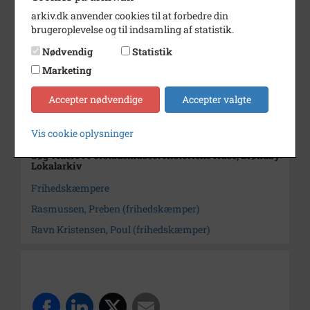
fra Brøndby Strand.
arkiv.dk anvender cookies til at forbedre din
brugeroplevelse og til indsamling af statistik.
Årstal
1945
Nødvendig
Statistik
Dateringsnote
1945
Marketing
Fotograf
Ukendt
Accepter nødvendige
Accepter valgte
Arkiv
Forstadsmuseet Historiens
Huse, Brøndby Lokalarkiv
Vis cookie oplysninger
Søg videre i Forstadsmuseet Historiens Huse, Brøndby
Lokalarkiv
Frihedskæmpere
Rasmussen, Preben (frihedskæmper)
Ravn Kristensen, Poul (frihedskæmper)