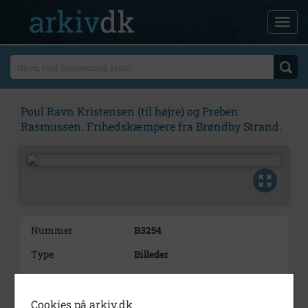
Poul Ravn Kristensen (til højre) og Preben
Rasmussen. Frihedskæmpere fra Brøndby Strand.
Nummer
B3254
Type
Billeder
Beskrivelse
Poul Ravn Kristensen (til højre)
og Preben Rasmussen.
Cookies på arkiv.dk
Frihedskæmpere