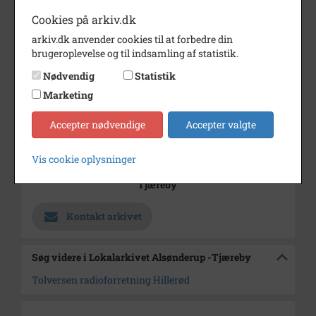
Cookies på arkiv.dk
Årstal
1972
arkiv.dk anvender cookies til at forbedre din
Dateringsnote
1/2 1972
brugeroplevelse og til indsamling af statistik.
Fotograf
Anne Sophie Rubæk Hansen
Nødvendig
Statistik
Marketing
Se på kort
Type
Kommune (1970-2050)
Accepter nødvendige
Accepter valgte
Enhed
Hillerød Kommune (2007-2050)
Vis cookie oplysninger
Arkiv
Lokalarkivet Alsønderup -
Tjæreby
Kontakt arkivet
Søg videre i Lokalarkivet Alsønderup -Tjæreby
Tolversen radioforretning Hillerød