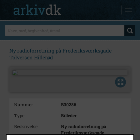
Ny radioforretning på Frederiksværksgade
Tolversen Hillerød
Nummer
B30286
Type
Billeder
Beskrivelse
Ny radioforretning på
Frederiksværksgade
Tolversen Hillerød