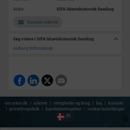
Arkiv
SIFA Idrætshistorisk Samling
Kontakt arkivet
Søg videre i SIFA Idrætshistorisk Samling
Aalborg Stiftstidende
om arkiv.dk
|
arkiver
|
rettigheder og brug
|
faq
|
kontakt
|
privatlivspolitik
|
handelsbetingelser
|
cookie-indstillinger