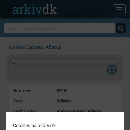
Anders Hansen, Allerup
Nummer
B5215
Type
Billeder
Beskrivelse
Anders Hansen, Allerup
Bemærkning
Tidligere 1982/163-26
Cookies på arkiv.dk