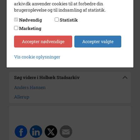
Årstal
1800
arkiv.dk anvender cookies til at forbedre din
brugeroplevelse og til indsamling af statistik.
Dateringsnote
u.å.
Nødvendig
Statistik
Fotograf
Emil Clausen
Marketing
Størrelse
14 x 10
Accepter nødvendige
Accepter valgte
Arkiv
Holbæk Stadsarkiv
Vis cookie oplysninger
Kontakt arkivet
Søg videre i Holbæk Stadsarkiv
Anders Hansen
Allerup