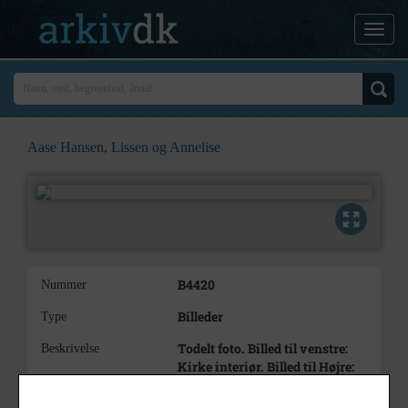
Aase Hansen, Lissen og Annelise
B4420
Nummer
Billeder
Type
Todelt foto. Billed til venstre:
Beskrivelse
Kirke interiør. Billed til Højre:
Aase Hansen (i midten), Lissen
(?)(til højre), Annelise (?)(pigen)