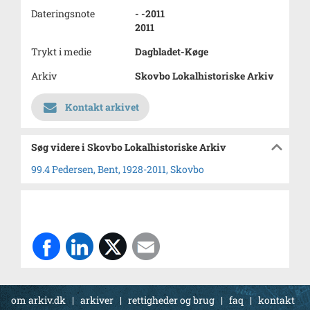
Dateringsnote
- -2011
2011
Trykt i medie
Dagbladet-Køge
Arkiv
Skovbo Lokalhistoriske Arkiv
Kontakt arkivet
Søg videre i Skovbo Lokalhistoriske Arkiv
99.4 Pedersen, Bent, 1928-2011, Skovbo
om arkiv.dk
|
arkiver
|
rettigheder og brug
|
faq
|
kontakt