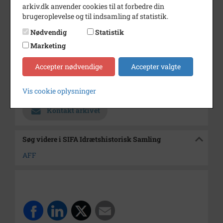
arkiv.dk anvender cookies til at forbedre din
Skovdalen.
brugeroplevelse og til indsamling af statistik.
Periode
1971 - 1973
Nødvendig
Statistik
Fotograf
H. Dalby A/S Nordjyske
Marketing
Morgenblade
Accepter nødvendige
Accepter valgte
Størrelse
15x21 cm
Arkiv
SIFA Idrætshistorisk Samling
Vis cookie oplysninger
Kontakt arkivet
Søg videre i SIFA Idrætshistorisk Samling
AFF