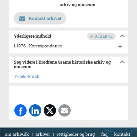
arkiv og museum
Kontakt arkivet
Yderligere indhold
Fold alt ud
1
1976 - Korrespondance
Søg videre i Brødrene Grams historiske arkiv og
museum
Troels-Smidt,
om arkiv.dk
|
arkiver
|
rettigheder og brug
|
faq
|
kontakt