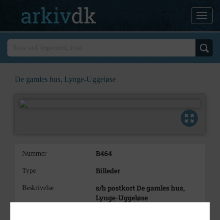
De gamles hus, Lynge-Uggeløse
B464
Nummer
Billeder
Type
s/h postkort De gamles hus,
Beskrivelse
Lynge-Uggeløse
1945 - 1946
Periode